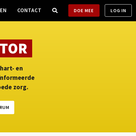
TEN
CONTACT
DOE MEE
LOG IN
CTOR
hart- en
eïnformeerde
oede zorg.
ORUM