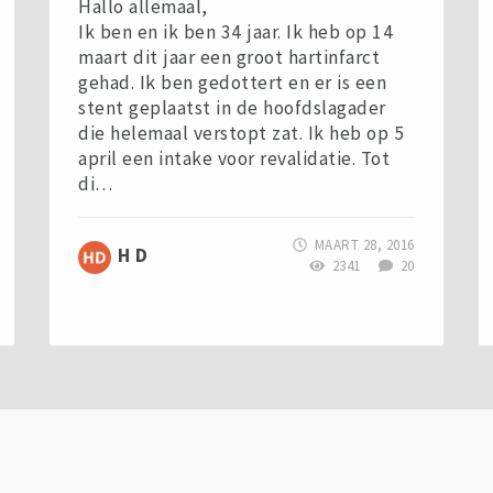
Hallo allemaal,
Ik ben en ik ben 34 jaar. Ik heb op 14
maart dit jaar een groot hartinfarct
gehad. Ik ben gedottert en er is een
stent geplaatst in de hoofdslagader
die helemaal verstopt zat. Ik heb op 5
april een intake voor revalidatie. Tot
di…
MAART 28, 2016
H D
2341
20