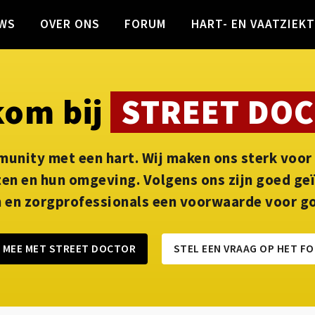
WS
OVER ONS
FORUM
HART- EN VAATZIEK
om bij
STREET DO
unity met een hart. Wij maken ons sterk voor 
en en hun omgeving. Volgens ons zijn goed g
 en zorgprofessionals een voorwaarde voor g
 MEE MET STREET DOCTOR
STEL EEN VRAAG OP HET F