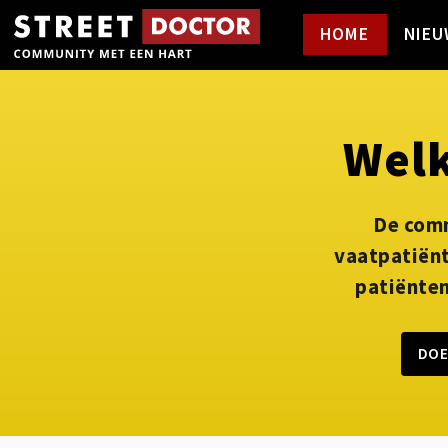
HOME
NIEU
Welk
De comm
vaatpatiënt
patiënten
DOE