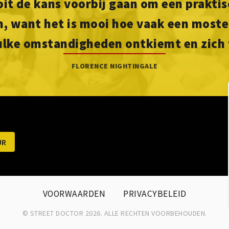
oit de kans voorbij gaan om een praktis
, want het is mooi hoe vaak een most
ulke omstandigheden ontkiemt en zich 
FLORENCE NIGHTINGALE
VOORWAARDEN
PRIVACYBELEID
© STREET DOCTOR 2026. ALLE RECHTEN VOORBEHOUDEN.