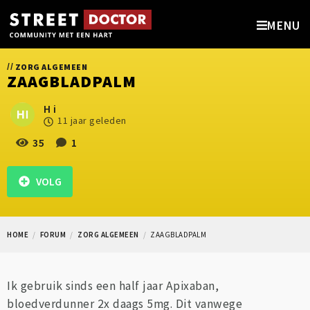
MENU
//
ZORG ALGEMEEN
ZAAGBLADPALM
H i
11 jaar geleden
35
1
VOLG
HOME
FORUM
ZORG ALGEMEEN
ZAAGBLADPALM
Ik gebruik sinds een half jaar Apixaban,
bloedverdunner 2x daags 5mg. Dit vanwege