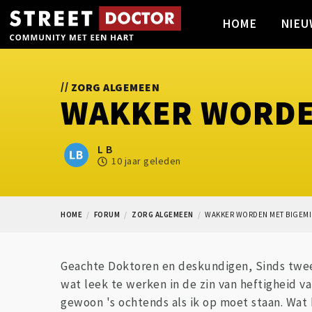
HOME
NIEU
//
ZORG ALGEMEEN
WAKKER WORDEN
L B
10 jaar geleden
HOME
FORUM
ZORG ALGEMEEN
WAKKER WORDEN MET BIGEMI
Geachte Doktoren en deskundigen, Sinds twee j
wat leek te werken in de zin van heftigheid v
gewoon 's ochtends als ik op moet staan. Wat k