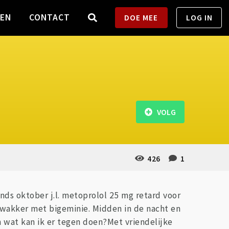
TEN
CONTACT
DOE MEE
LOG IN
VOLG
426
1
nds oktober j.l. metoprolol 25 mg retard voor
s wakker met bigeminie. Midden in de nacht en
en wat kan ik er tegen doen?Met vriendelijke