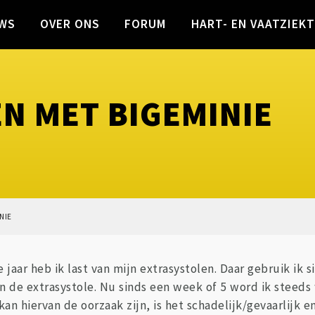
WS
OVER ONS
FORUM
HART- EN VAATZIEK
 MET BIGEMINIE
NIE
aar heb ik last van mijn extrasystolen. Daar gebruik ik si
an de extrasystole. Nu sinds een week of 5 word ik steed
an hiervan de oorzaak zijn, is het schadelijk/gevaarlijk 