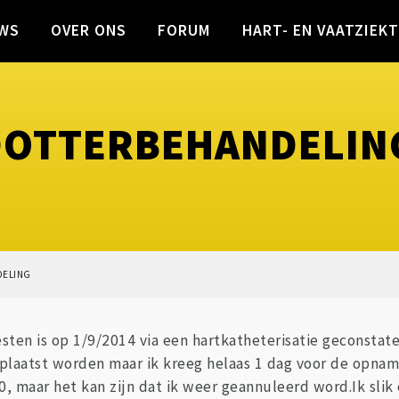
WS
OVER ONS
FORUM
HART- EN VAATZIEK
DOTTERBEHANDELIN
DELING
 testen is op 1/9/2014 via een hartkatheterisatie geconst
plaatst worden maar ik kreeg helaas 1 dag voor de opname 
10, maar het kan zijn dat ik weer geannuleerd word.Ik sli