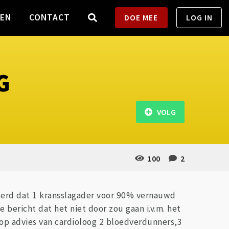
TEN
CONTACT
DOE MEE
LOG IN
G
VOLG
100
2
ateerd dat 1 kransslagader voor 90% vernauwd
bericht dat het niet door zou gaan i.v.m. het
k op advies van cardioloog 2 bloedverdunners,3