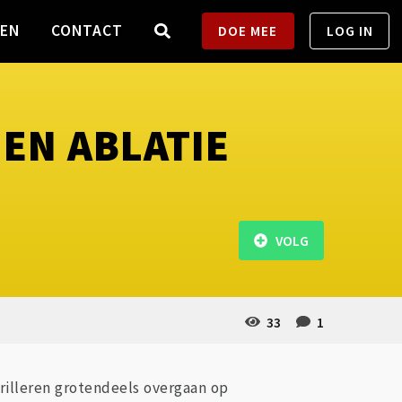
TEN
CONTACT
DOE MEE
LOG IN
EN ABLATIE
VOLG
33
1
brilleren grotendeels overgaan op