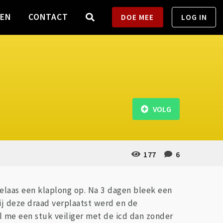
TEN
CONTACT
DOE MEE
LOG IN
VOLG
177
6
k helaas een klaplong op. Na 3 dagen bleek een
j deze draad verplaatst werd en de
el me een stuk veiliger met de icd dan zonder