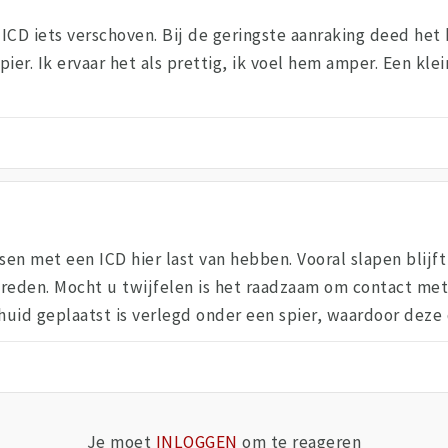
ICD iets verschoven. Bij de geringste aanraking deed het b
pier. Ik ervaar het als prettig, ik voel hem amper. Een kle
n met een ICD hier last van hebben. Vooral slapen blijft p
treden. Mocht u twijfelen is het raadzaam om contact me
id geplaatst is verlegd onder een spier, waardoor deze 
Je moet
INLOGGEN
om te reageren