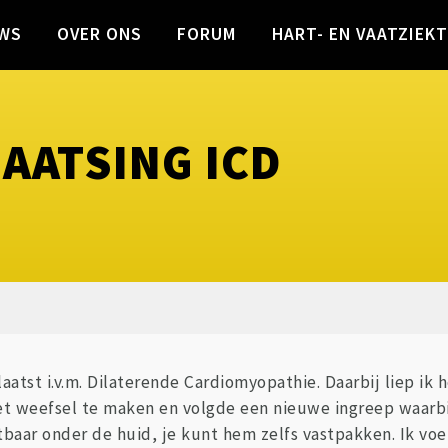
WS
OVER ONS
FORUM
HART- EN VAATZIEK
LAATSING ICD
plaatst i.v.m. Dilaterende Cardiomyopathie. Daarbij liep i
t weefsel te maken en volgde een nieuwe ingreep waarbi
htbaar onder de huid, je kunt hem zelfs vastpakken. Ik vo