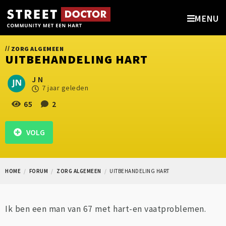
MENU
//
ZORG ALGEMEEN
UITBEHANDELING HART
J N
7 jaar geleden
65
2
VOLG
HOME
FORUM
ZORG ALGEMEEN
UITBEHANDELING HART
Ik ben een man van 67 met hart-en vaatproblemen.