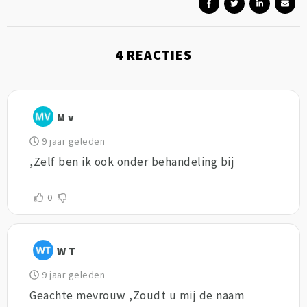
4
REACTIES
M v
9 jaar geleden
,Zelf ben ik ook onder behandeling bij
0
W T
9 jaar geleden
Geachte mevrouw ,Zoudt u mij de naam