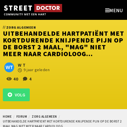
MENU
//
ZORG ALGEMEEN
UITBEHANDELDE HARTPATIËNT MET
KORTDURENDE KNIJPENDE PIJN OP
DE BORST 2 MAAL, "MAG" NIET
MEER NAAR CARDIOLOOG...
W T
9 jaar geleden
40
4
VOLG
HOME
FORUM
ZORG ALGEMEEN
UITBEHANDELDE HARTPATIENT MET KORTDURENDE KNIJPENDE PIJN OP DE BORST 2
MAAL MAG NIET MEER NAAR CARDIOLOOG