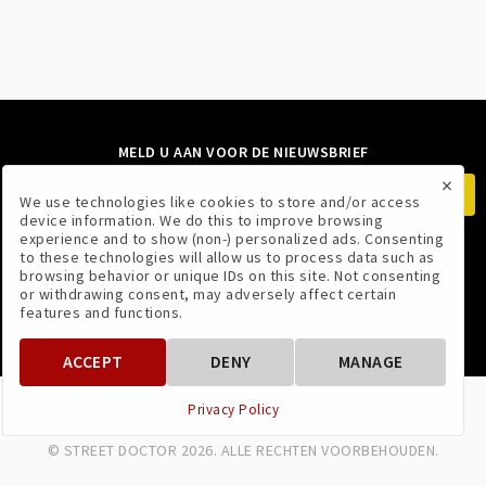
MELD U AAN VOOR DE NIEUWSBRIEF
×
We use technologies like cookies to store and/or access
device information. We do this to improve browsing
experience and to show (non-) personalized ads. Consenting
to these technologies will allow us to process data such as
VOLG ONS
browsing behavior or unique IDs on this site. Not consenting
or withdrawing consent, may adversely affect certain
features and functions.
ACCEPT
DENY
MANAGE
VOORWAARDEN
PRIVACYBELEID
Privacy Policy
© STREET DOCTOR 2026. ALLE RECHTEN VOORBEHOUDEN.