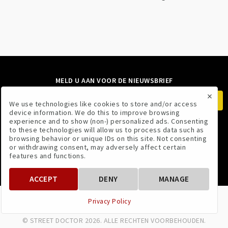
MELD U AAN VOOR DE NIEUWSBRIEF
×
We use technologies like cookies to store and/or access
device information. We do this to improve browsing
experience and to show (non-) personalized ads. Consenting
to these technologies will allow us to process data such as
VOLG ONS
browsing behavior or unique IDs on this site. Not consenting
or withdrawing consent, may adversely affect certain
features and functions.
ACCEPT
DENY
MANAGE
VOORWAARDEN
PRIVACYBELEID
Privacy Policy
© STREET DOCTOR 2026. ALLE RECHTEN VOORBEHOUDEN.