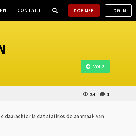
TEN
CONTACT
DOE MEE
LOG IN
N
VOLG
24
1
le daarachter is dat statines de aanmaak van