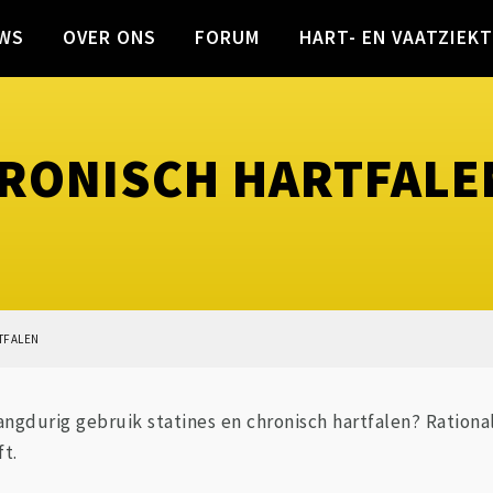
WS
OVER ONS
FORUM
HART- EN VAATZIEK
HRONISCH HARTFALE
TFALEN
langdurig gebruik statines en chronisch hartfalen? Rationa
t.