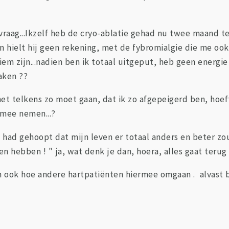
vraag...Ikzelf heb de cryo-ablatie gehad nu twee maand t
n hielt hij geen rekening, met de fybromialgie die me ook 
tiem zijn...nadien ben ik totaal uitgeput, heb geen energi
zaken ??
het telkens zo moet gaan, dat ik zo afgepeigerd ben, hoef
 mee nemen...?
k had gehoopt dat mijn leven er totaal anders en beter zo
en hebben ! " ja, wat denk je dan, hoera, alles gaat terug 
en ook hoe andere hartpatiënten hiermee omgaan . alvast