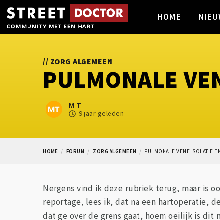
HOME
NIEU
//
ZORG ALGEMEEN
PULMONALE VEN
M T
9 jaar geleden
HOME
FORUM
ZORG ALGEMEEN
PULMONALE VENE ISOLATIE EN
Nergens vind ik deze rubriek terug, maar is oo
reportage, lees ik, dat na een hartoperatie, 
dat ge over de grens gaat, hoem oeilijk is dit 