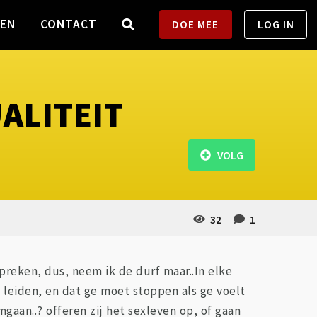
TEN
CONTACT
DOE MEE
LOG IN
ALITEIT
VOLG
32
1
spreken, dus, neem ik de durf maar..In elke
 leiden, en dat ge moet stoppen als ge voelt
mgaan..? offeren zij het sexleven op, of gaan