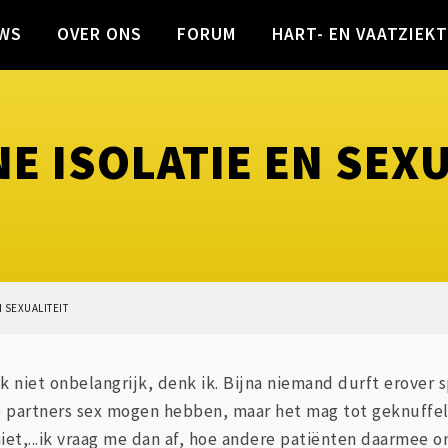
WS
OVER ONS
FORUM
HART- EN VAATZIEK
E ISOLATIE EN SEXU
 SEXUALITEIT
k niet onbelangrijk, denk ik. Bijna niemand durft erover 
de partners sex mogen hebben, maar het mag tot geknuffel
niet,...ik vraag me dan af, hoe andere patiënten daarmee o