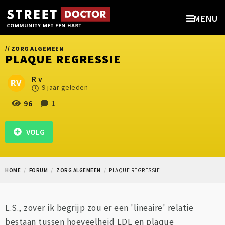
MENU
//
ZORG ALGEMEEN
PLAQUE REGRESSIE
R v
9 jaar geleden
96
1
VOLG
HOME
FORUM
ZORG ALGEMEEN
PLAQUE REGRESSIE
L.S., zover ik begrijp zou er een 'lineaire' relatie
bestaan tussen hoeveelheid LDL en plaque