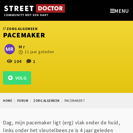
MENU
//
ZORG ALGEMEEN
PACEMAKER
M r
11 jaar geleden
104
1
VOLG
HOME
FORUM
ZORG ALGEMEEN
PACEMAKER 7
Dag, mijn pacemaker ligt (erg) vlak onder de huid,
links onder het sleutelbeen.ze is 4 jaar geleden