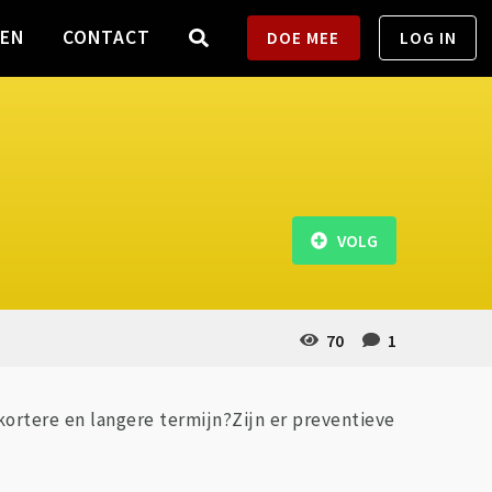
TEN
CONTACT
DOE MEE
LOG IN
VOLG
70
1
p kortere en langere termijn?Zijn er preventieve