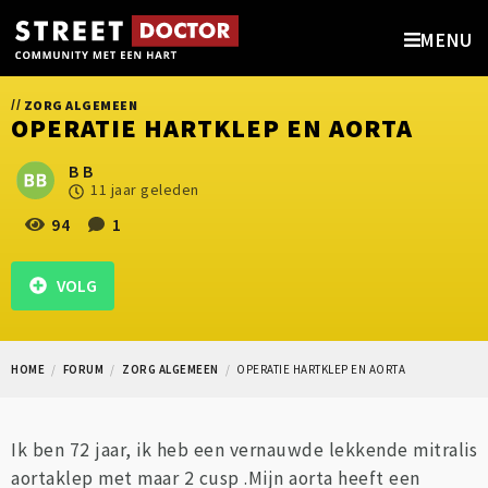
MENU
//
ZORG ALGEMEEN
OPERATIE HARTKLEP EN AORTA
B B
11 jaar geleden
94
1
VOLG
HOME
FORUM
ZORG ALGEMEEN
OPERATIE HARTKLEP EN AORTA
Ik ben 72 jaar, ik heb een vernauwde lekkende mitralis
aortaklep met maar 2 cusp .Mijn aorta heeft een