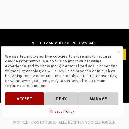
MELD U AAN VOOR DE NIEUWSBRIEF
×
We use technologies like cookies to store and/or access
device information. We do this to improve browsing
experience and to show (non-) personalized ads. Consenting
to these technologies will allow us to process data such as
VOLG ONS
browsing behavior or unique IDs on this site. Not consenting
or withdrawing consent, may adversely affect certain
features and functions.
ACCEPT
DENY
MANAGE
VOORWAARDEN
PRIVACYBELEID
Privacy Policy
© STREET DOCTOR 2026. ALLE RECHTEN VOORBEHOUDEN.