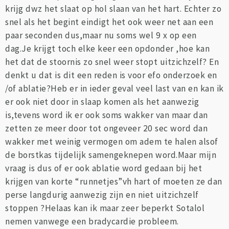
krijg dwz het slaat op hol slaan van het hart. Echter zo
snel als het begint eindigt het ook weer net aan een
paar seconden dus,maar nu soms wel 9 x op een
dag.Je krijgt toch elke keer een opdonder ,hoe kan
het dat de stoornis zo snel weer stopt uitzichzelf? En
denkt u dat is dit een reden is voor efo onderzoek en
/of ablatie?Heb er in ieder geval veel last van en kan ik
er ook niet door in slaap komen als het aanwezig
is,tevens word ik er ook soms wakker van maar dan
zetten ze meer door tot ongeveer 20 sec word dan
wakker met weinig vermogen om adem te halen alsof
de borstkas tijdelijk samengeknepen word.Maar mijn
vraag is dus of er ook ablatie word gedaan bij het
krijgen van korte “runnetjes”vh hart of moeten ze dan
perse langdurig aanwezig zijn en niet uitzichzelf
stoppen ?Helaas kan ik maar zeer beperkt Sotalol
nemen vanwege een bradycardie probleem.