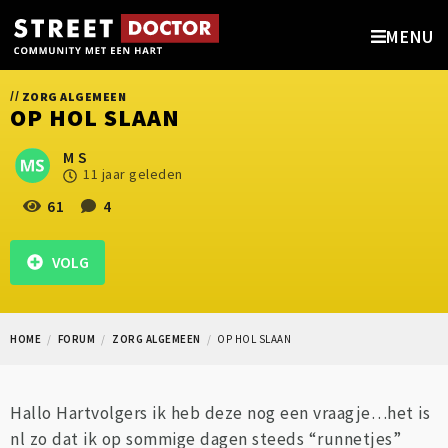
MENU
//
ZORG ALGEMEEN
OP HOL SLAAN
M S
11 jaar geleden
61
4
VOLG
HOME
FORUM
ZORG ALGEMEEN
OP HOL SLAAN
Hallo Hartvolgers ik heb deze nog een vraagje…het is
nl zo dat ik op sommige dagen steeds “runnetjes”