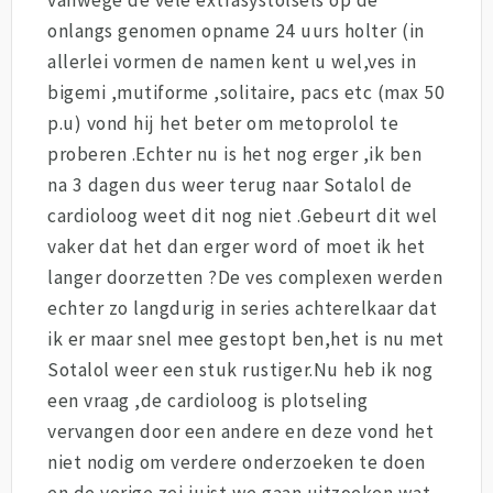
onlangs genomen opname 24 uurs holter (in
allerlei vormen de namen kent u wel,ves in
bigemi ,mutiforme ,solitaire, pacs etc (max 50
p.u) vond hij het beter om metoprolol te
proberen .Echter nu is het nog erger ,ik ben
na 3 dagen dus weer terug naar Sotalol de
cardioloog weet dit nog niet .Gebeurt dit wel
vaker dat het dan erger word of moet ik het
langer doorzetten ?De ves complexen werden
echter zo langdurig in series achterelkaar dat
ik er maar snel mee gestopt ben,het is nu met
Sotalol weer een stuk rustiger.Nu heb ik nog
een vraag ,de cardioloog is plotseling
vervangen door een andere en deze vond het
niet nodig om verdere onderzoeken te doen
en de vorige zei juist we gaan uitzoeken wat