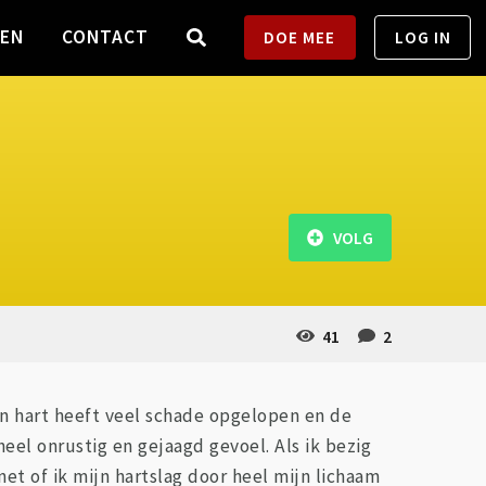
TEN
CONTACT
DOE MEE
LOG IN
VOLG
41
2
ijn hart heeft veel schade opgelopen en de
el onrustig en gejaagd gevoel. Als ik bezig
net of ik mijn hartslag door heel mijn lichaam