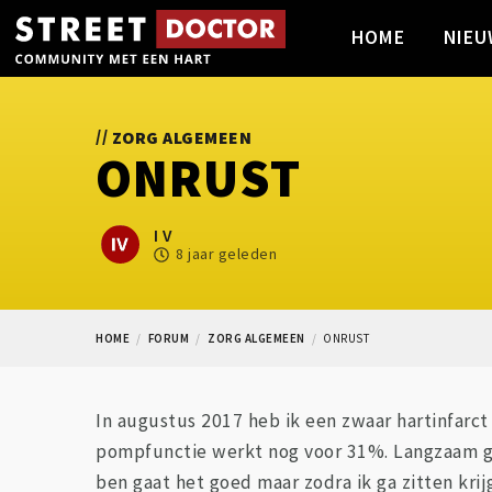
HOME
NIEU
//
ZORG ALGEMEEN
ONRUST
I V
8 jaar geleden
HOME
FORUM
ZORG ALGEMEEN
ONRUST
In augustus 2017 heb ik een zwaar hartinfarct
pompfunctie werkt nog voor 31%. Langzaam gaat
ben gaat het goed maar zodra ik ga zitten krij