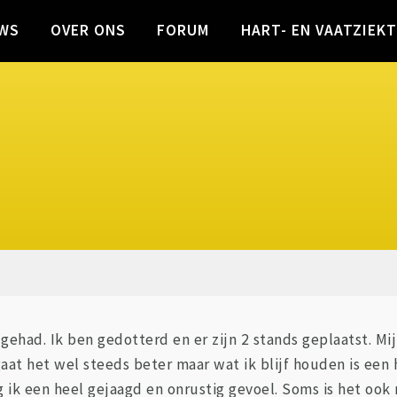
WS
OVER ONS
FORUM
HART- EN VAATZIEK
 gehad. Ik ben gedotterd en er zijn 2 stands geplaatst. M
 het wel steeds beter maar wat ik blijf houden is een he
g ik een heel gejaagd en onrustig gevoel. Soms is het ook 