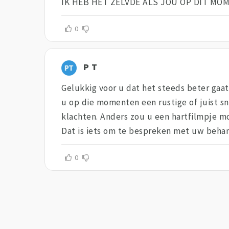
IK HEB HET ZELVDE ALS JOU OP DIT MO
0
P T
Gelukkig voor u dat het steeds beter gaa
u op die momenten een rustige of juist sn
klachten. Anders zou u een hartfilmpje mo
Dat is iets om te bespreken met uw behan
0