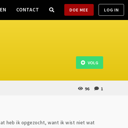
TEN
CONTACT
DOE MEE
LOG IN
VOLG
96
1
at heb ik opgezocht, want ik wist niet wat