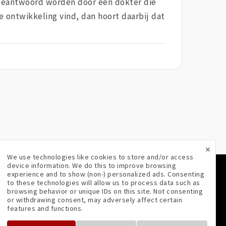
 beantwoord worden door een dokter die
e ontwikkeling vind, dan hoort daarbij dat
×
We use technologies like cookies to store and/or access
device information. We do this to improve browsing
experience and to show (non-) personalized ads. Consenting
VOLG ONS
to these technologies will allow us to process data such as
browsing behavior or unique IDs on this site. Not consenting
or withdrawing consent, may adversely affect certain
features and functions.