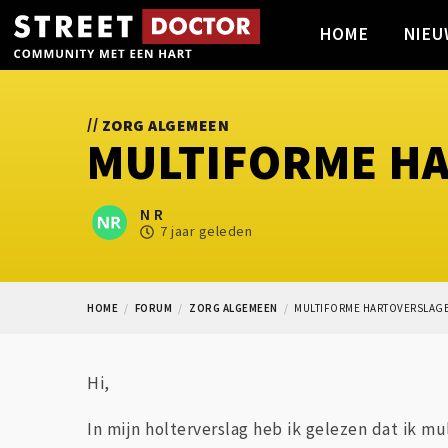
HOME
NIEU
//
ZORG ALGEMEEN
MULTIFORME H
N R
7 jaar geleden
HOME
FORUM
ZORG ALGEMEEN
MULTIFORME HARTOVERSLAG
Hi,
In mijn holterverslag heb ik gelezen dat ik m