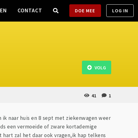
TEN
CONTACT
DOE MEE
LOG IN
VOLG
41
1
h ik naar huis en 8 sept met ziekenwagen weer
eeds een vermoeide of zware kortademige
 hart zal het daar ook vragen,ik hap telkens