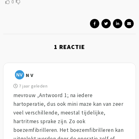
0
1
REACTIE
N V
7 jaar geleden
mevrouw ,Antwoord 1; na iedere
hartoperatie, dus ook mini maze kan van zeer
veel verschillende, meestal tijdelijke,
hartritmes sprake zijn. Zo ook
boezemfibrilleren. Het boezemfibrilleren kan
uitgelokt worden door de operatie zelf of