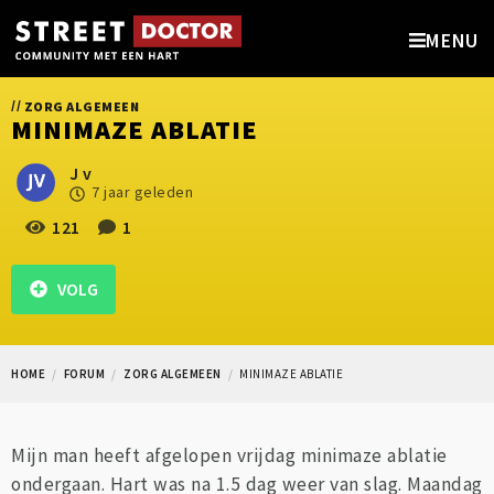
MENU
//
ZORG ALGEMEEN
MINIMAZE ABLATIE
J v
7 jaar geleden
121
1
VOLG
HOME
FORUM
ZORG ALGEMEEN
MINIMAZE ABLATIE
Mijn man heeft afgelopen vrijdag minimaze ablatie
ondergaan. Hart was na 1.5 dag weer van slag. Maandag