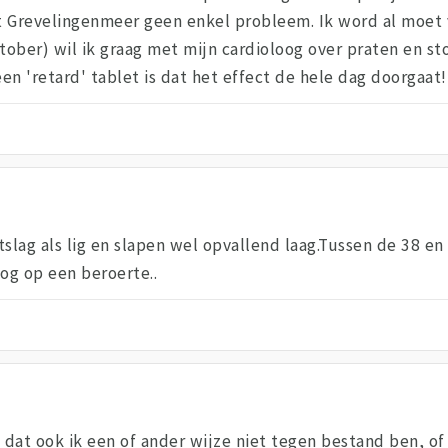
 Grevelingenmeer geen enkel probleem. Ik word al moet va
ktober) wil ik graag met mijn cardioloog over praten en s
een 'retard' tablet is dat het effect de hele dag doorgaat!
rtslag als lig en slapen wel opvallend laag.Tussen de 38 e
oog op een beroerte..
 dat ook ik een of ander wijze niet tegen bestand ben, of d