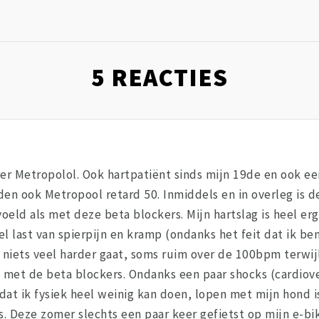
5
REACTIES
ver Metropolol. Ook hartpatiënt sinds mijn 19de en ook ee
den ook Metropool retard 50. Inmiddels en in overleg is d
oeld als met deze beta blockers. Mijn hartslag is heel er
el last van spierpijn en kramp (ondanks het feit dat ik b
 niets veel harder gaat, soms ruim over de 100bpm terwijl i
 met de beta blockers. Ondanks een paar shocks (cardiover
k dat ik fysiek heel weinig kan doen, lopen met mijn hond
is. Deze zomer slechts een paar keer gefietst op mijn e-bi