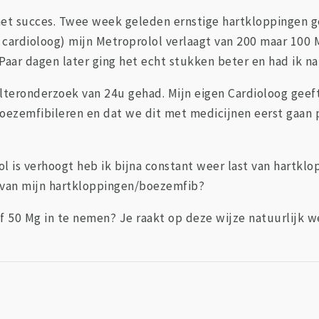
met succes. Twee week geleden ernstige hartkloppingen 
 cardioloog) mijn Metroprolol verlaagt van 200 maar 100 
 Paar dagen later ging het echt stukken beter en had ik n
lteronderzoek van 24u gehad. Mijn eigen Cardioloog geeft
n boezemfibileren en dat we dit met medicijnen eerst gaa
 is verhoogt heb ik bijna constant weer last van hartklop
s van mijn hartkloppingen/boezemfib?
lf 50 Mg in te nemen? Je raakt op deze wijze natuurlijk w