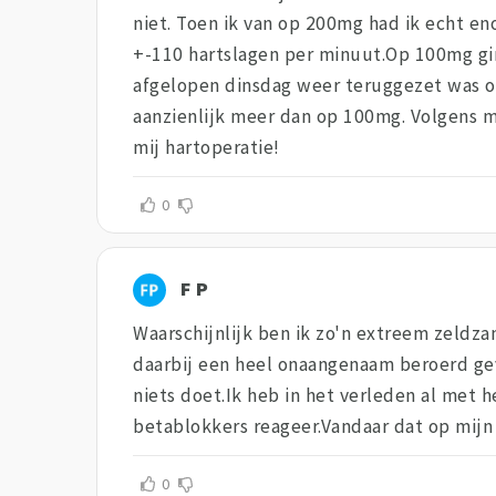
niet. Toen ik van op 200mg had ik echt e
+-110 hartslagen per minuut.Op 100mg ging
afgelopen dinsdag weer teruggezet was o
aanzienlijk meer dan op 100mg. Volgens m
mij hartoperatie!
0
F P
Waarschijnlijk ben ik zo'n extreem zeldza
daarbij een heel onaangenaam beroerd gevo
niets doet.Ik heb in het verleden al met 
betablokkers reageer.Vandaar dat op mijn 
0