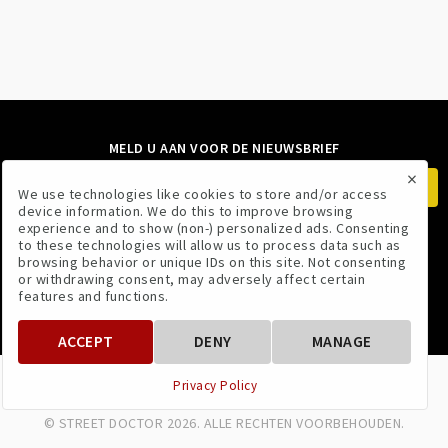
MELD U AAN VOOR DE NIEUWSBRIEF
×
We use technologies like cookies to store and/or access
device information. We do this to improve browsing
experience and to show (non-) personalized ads. Consenting
to these technologies will allow us to process data such as
VOLG ONS
browsing behavior or unique IDs on this site. Not consenting
or withdrawing consent, may adversely affect certain
features and functions.
ACCEPT
DENY
MANAGE
VOORWAARDEN
PRIVACYBELEID
Privacy Policy
© STREET DOCTOR 2026. ALLE RECHTEN VOORBEHOUDEN.