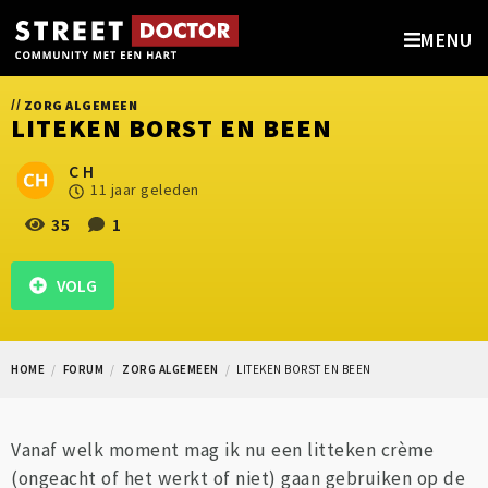
MENU
//
ZORG ALGEMEEN
LITEKEN BORST EN BEEN
C H
11 jaar geleden
35
1
VOLG
HOME
FORUM
ZORG ALGEMEEN
LITEKEN BORST EN BEEN
Vanaf welk moment mag ik nu een litteken crème
(ongeacht of het werkt of niet) gaan gebruiken op de