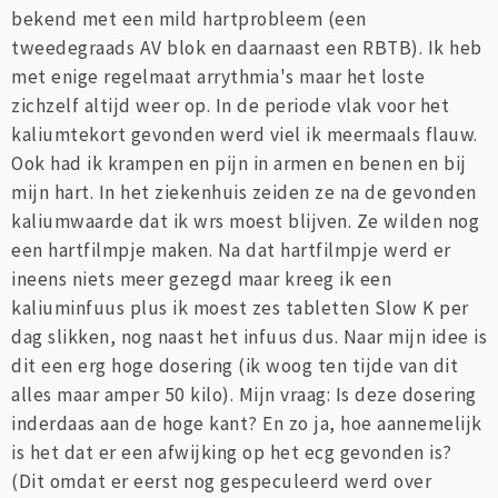
bekend met een mild hartprobleem (een
tweedegraads AV blok en daarnaast een RBTB). Ik heb
met enige regelmaat arrythmia's maar het loste
zichzelf altijd weer op. In de periode vlak voor het
kaliumtekort gevonden werd viel ik meermaals flauw.
Ook had ik krampen en pijn in armen en benen en bij
mijn hart. In het ziekenhuis zeiden ze na de gevonden
kaliumwaarde dat ik wrs moest blijven. Ze wilden nog
een hartfilmpje maken. Na dat hartfilmpje werd er
ineens niets meer gezegd maar kreeg ik een
kaliuminfuus plus ik moest zes tabletten Slow K per
dag slikken, nog naast het infuus dus. Naar mijn idee is
dit een erg hoge dosering (ik woog ten tijde van dit
alles maar amper 50 kilo). Mijn vraag: Is deze dosering
inderdaas aan de hoge kant? En zo ja, hoe aannemelijk
is het dat er een afwijking op het ecg gevonden is?
(Dit omdat er eerst nog gespeculeerd werd over