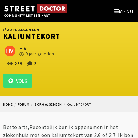
MENU
//
ZORG ALGEMEEN
KALIUMTEKORT
H V
9 jaar geleden
239
3
VOLG
HOME
FORUM
ZORG ALGEMEEN
KALIUMTEKORT
Beste arts,Recentelijk ben ik opgenomen in het
ziekenhuis met een kaliumtekort van 2.6 of 2.7. Ik ben