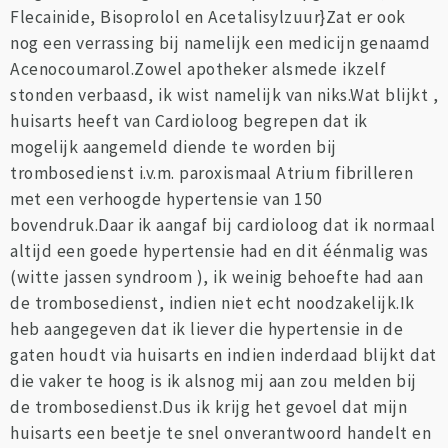
Flecainide, Bisoprolol en Acetalisylzuur}Zat er ook
nog een verrassing bij namelijk een medicijn genaamd
Acenocoumarol.Zowel apotheker alsmede ikzelf
stonden verbaasd, ik wist namelijk van niks.Wat blijkt ,
huisarts heeft van Cardioloog begrepen dat ik
mogelijk aangemeld diende te worden bij
trombosedienst i.v.m. paroxismaal Atrium fibrilleren
met een verhoogde hypertensie van 150
bovendruk.Daar ik aangaf bij cardioloog dat ik normaal
altijd een goede hypertensie had en dit éénmalig was
(witte jassen syndroom ), ik weinig behoefte had aan
de trombosedienst, indien niet echt noodzakelijk.Ik
heb aangegeven dat ik liever die hypertensie in de
gaten houdt via huisarts en indien inderdaad blijkt dat
die vaker te hoog is ik alsnog mij aan zou melden bij
de trombosedienst.Dus ik krijg het gevoel dat mijn
huisarts een beetje te snel onverantwoord handelt en