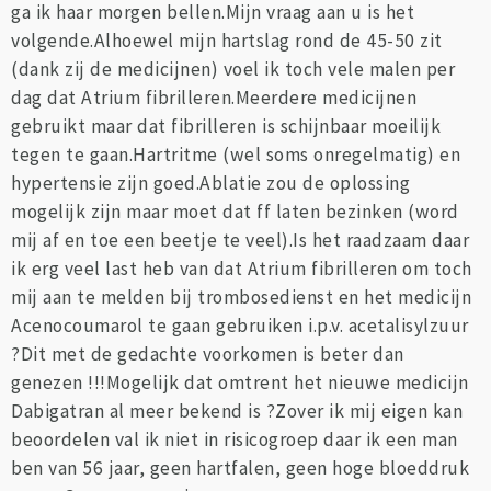
ga ik haar morgen bellen.Mijn vraag aan u is het
volgende.Alhoewel mijn hartslag rond de 45-50 zit
(dank zij de medicijnen) voel ik toch vele malen per
dag dat Atrium fibrilleren.Meerdere medicijnen
gebruikt maar dat fibrilleren is schijnbaar moeilijk
tegen te gaan.Hartritme (wel soms onregelmatig) en
hypertensie zijn goed.Ablatie zou de oplossing
mogelijk zijn maar moet dat ff laten bezinken (word
mij af en toe een beetje te veel).Is het raadzaam daar
ik erg veel last heb van dat Atrium fibrilleren om toch
mij aan te melden bij trombosedienst en het medicijn
Acenocoumarol te gaan gebruiken i.p.v. acetalisylzuur
?Dit met de gedachte voorkomen is beter dan
genezen !!!Mogelijk dat omtrent het nieuwe medicijn
Dabigatran al meer bekend is ?Zover ik mij eigen kan
beoordelen val ik niet in risicogroep daar ik een man
ben van 56 jaar, geen hartfalen, geen hoge bloeddruk