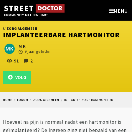
MENU
//
ZORG ALGEMEEN
IMPLANTEERBARE HARTMONITOR
M K
9 jaar geleden
91
2
VOLG
HOME
FORUM
ZORG ALGEMEEN
IMPLANTEERBARE HARTMONITOR
Hoeveel na pijn is normaal nadat een hartmonitor is
geïmplanteerd? De ingreep ging niet bepaald van een