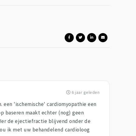
6 jaar geleden
n. een 'ischemische' cardiomyopathie een
h op baseren maakt echter (nog) geen
er de ejectiefractie blijvend onder de
5 zou ik met uw behandelend cardioloog