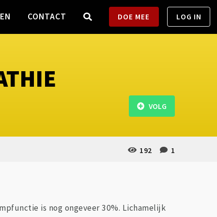
TEN
CONTACT
DOE MEE
LOG IN
ATHIE
VOLG
192
1
ompfunctie is nog ongeveer 30%. Lichamelijk