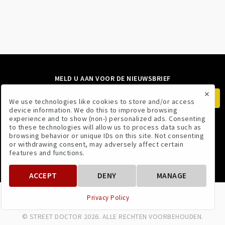
MELD U AAN VOOR DE NIEUWSBRIEF
×
We use technologies like cookies to store and/or access
device information. We do this to improve browsing
experience and to show (non-) personalized ads. Consenting
to these technologies will allow us to process data such as
VOLG ONS
browsing behavior or unique IDs on this site. Not consenting
or withdrawing consent, may adversely affect certain
features and functions.
ACCEPT
DENY
MANAGE
VOORWAARDEN
PRIVACYBELEID
Privacy Policy
© STREET DOCTOR 2026. ALLE RECHTEN VOORBEHOUDEN.