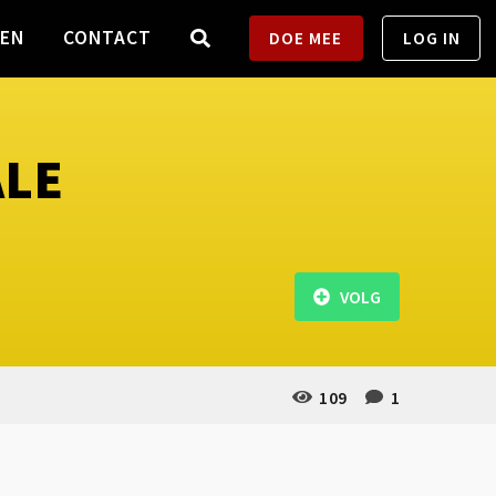
TEN
CONTACT
DOE MEE
LOG IN
ALE
VOLG
109
1