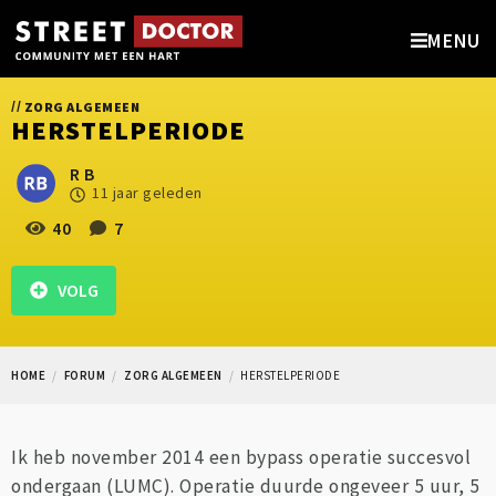
MENU
//
ZORG ALGEMEEN
HERSTELPERIODE
R B
11 jaar geleden
40
7
VOLG
HOME
FORUM
ZORG ALGEMEEN
HERSTELPERIODE
Ik heb november 2014 een bypass operatie succesvol
ondergaan (LUMC). Operatie duurde ongeveer 5 uur, 5