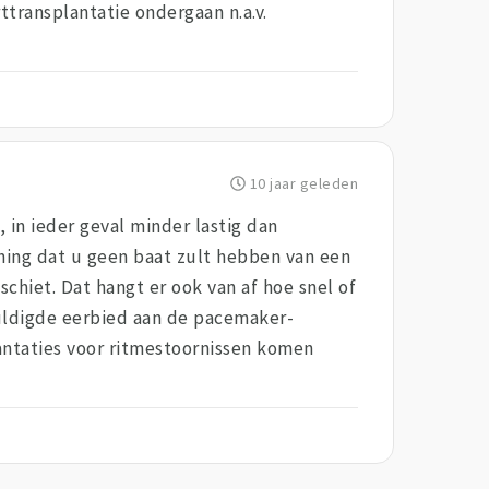
ttransplantatie ondergaan n.a.v.
10 jaar geleden
 in ieder geval minder lastig dan
ening dat u geen baat zult hebben van een
schiet. Dat hangt er ook van af hoe snel of
huldigde eerbied aan de pacemaker-
antaties voor ritmestoornissen komen