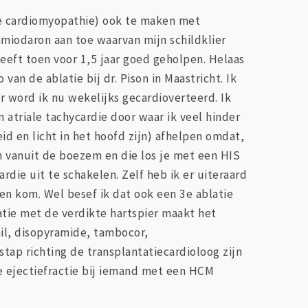
sche cardiomyopathie) ook te maken met
amiodaron aan toe waarvan mijn schildklier
 heeft toen voor 1,5 jaar goed geholpen. Helaas
n de ablatie bij dr. Pison in Maastricht. Ik
r word ik nu wekelijks gecardioverteerd. Ik
n atriale tachycardie door waar ik veel hinder
id en licht in het hoofd zijn) afhelpen omdat,
 vanuit de boezem en die los je met een HIS
die uit te schakelen. Zelf heb ik er uiteraard
en kom. Wel besef ik dat ook een 3e ablatie
natie met de verdikte hartspier maakt het
mil, disopyramide, tambocor,
stap richting de transplantatiecardioloog zijn
e ejectiefractie bij iemand met een HCM