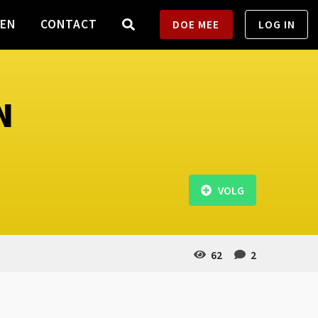
TEN
CONTACT
DOE MEE
LOG IN
N
VOLG
62
2