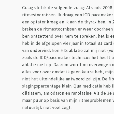
Graag stel ik de volgende vraag: Al sinds 200
ritmestoornissen. Ik draag een ICD pacemaker 
een optater kreeg en ik aan de thyrax ben. In 
braken de ritmestoornissen er weer doorheen e
ben ontzettend over hem te spreken, het is ee
heb in de afgelopen vier jaar in totaal 81 card
van ondervind. Een HIS ablatie zal mij niet (
zoals de ICD/pacemaker technicus het heeft u
ablatie niet op. Daarom wordt nu overwogen om
alles voor over omdat ik geen keuze heb, mijn
niet het uiteindelijke antwoord zal zijn. De f
slagingspercentage klein. Qua medicatie heb ik
diltiazem, amiodaron en ranolazine. Als de 3e 
maar puur op basis van mijn ritmeproblemen w
natuurlijk niet veel zegt.