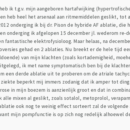
8 heb ik t.g.v. mijn aangeboren hartafwijking (hypertrofi
en heb heel het arsenaal aan ritmemiddelen geslikt, tot 
2012 onderging ik bij dr. Pison de hybride AF ablatie, die
n onderging ik afgelopen 15 december jl. wederom re-do va
n fantastische elektrofysioloog. Maar helaas, na decembe
ioversies gehad en 2 ablaties. Nu breekt er de hele tijd ee
voldoende) van mijn klachten (zoals kortademigheid, moehe
itgelegd, ik met name symptomatisch ben bij de klachten
 een derde ablatie uit te proberen om de atriale tachycar
 ziekte beperkt mij immers zodanig dat ik amper tot ding
ibrose in mijn boezem is aanzienlijk groot en dat in combi
 alle mixen al geslikt, zoals sotalol, metoprolol, verapa
ablatie ook nog te weinig effect sorteert zal de volgende 
ant mijn pompfunctie is op zich nog redelijk alhoewel d