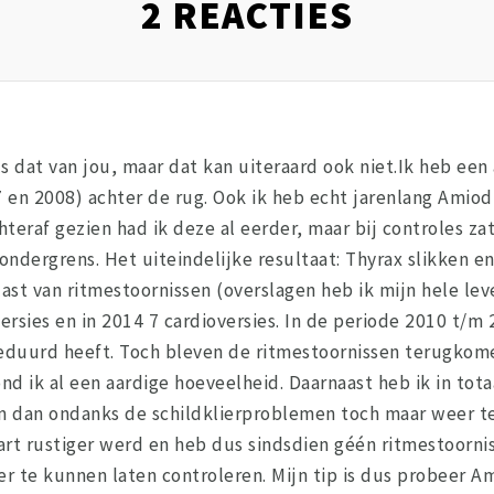
2
REACTIES
als dat van jou, maar dat kan uiteraard ook niet.Ik heb ee
 en 2008) achter de rug. Ook ik heb echt jarenlang Amiodr
teraf gezien had ik deze al eerder, maar bij controles z
ondergrens. Het uiteindelijke resultaat: Thyrax slikken 
last van ritmestoornissen (overslagen heb ik mijn hele lev
versies en in 2014 7 cardioversies. In de periode 2010 t/m
eduurd heeft. Toch bleven de ritmestoornissen terugkomen
d ik al een aardige hoeveelheid. Daarnaast heb ik in tota
 dan ondanks de schildklierproblemen toch maar weer te
rt rustiger werd en heb dus sindsdien géén ritmestoornis
er te kunnen laten controleren. Mijn tip is dus probeer 