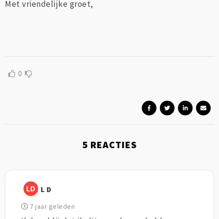
Met vriendelijke groet,
0
5
REACTIES
L D
7 jaar geleden