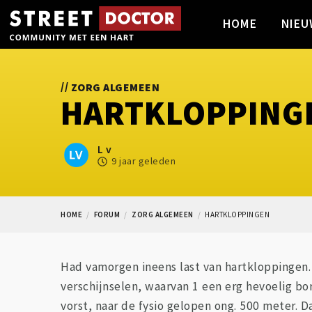
HOME
NIEU
//
ZORG ALGEMEEN
HARTKLOPPING
L v
9 jaar geleden
HOME
FORUM
ZORG ALGEMEEN
HARTKLOPPINGEN
Had vamorgen ineens last van hartkloppingen. 
verschijnselen, waarvan 1 een erg hevoelig bo
vorst, naar de fysio gelopen ong. 500 meter. 