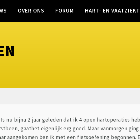
WS
OVER ONS
FORUM
HART- EN VAATZIEK
EN
Is nu bijna 2 jaar geleden dat ik 4 open hartoperaties he
rstbeen, gaathet eigenlijk erg goed. Maar vanmorgen ging 
Daar aangekomen ben ik met een fietsoefening begonnen. E