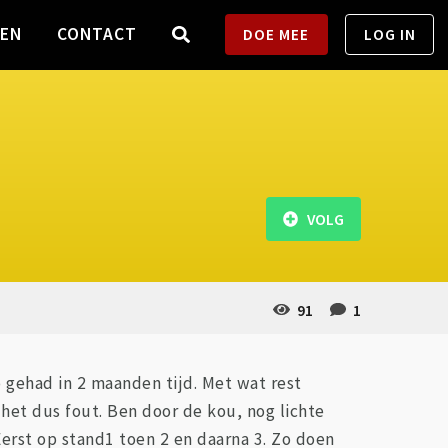
TEN
CONTACT
DOE MEE
LOG IN
VOLG
91
1
b gehad in 2 maanden tijd. Met wat rest
het dus fout. Ben door de kou, nog lichte
erst op stand1 toen 2 en daarna 3. Zo doen