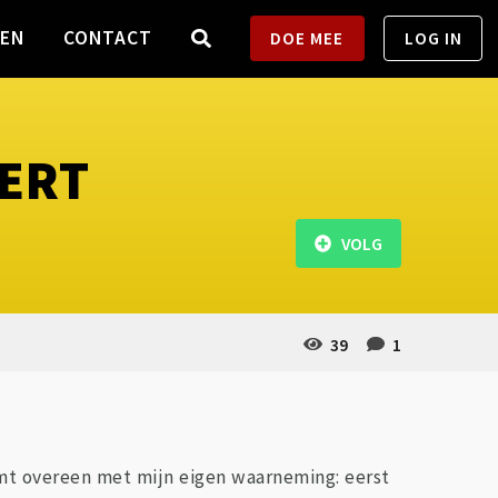
TEN
CONTACT
DOE MEE
LOG IN
EERT
VOLG
39
1
omt overeen met mijn eigen waarneming: eerst