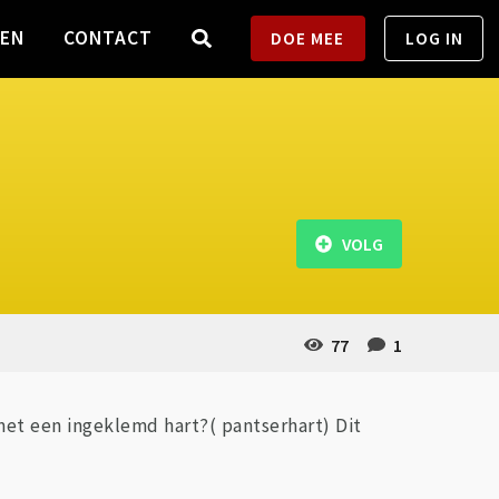
TEN
CONTACT
DOE MEE
LOG IN
VOLG
77
1
met een ingeklemd hart?( pantserhart) Dit