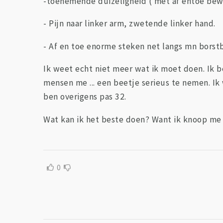
-toenemende duizeligheid ( met af entoe bewu
- Pijn naar linker arm, zwetende linker hand.
- Af en toe enorme steken net langs mn borst
Ik weet echt niet meer wat ik moet doen. Ik be
mensen me ... een beetje serieus te nemen. Ik 
ben overigens pas 32.
Wat kan ik het beste doen? Want ik knoop me 
0