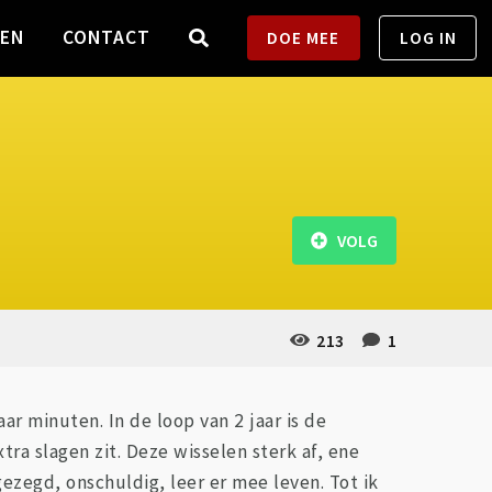
TEN
CONTACT
DOE MEE
LOG IN
VOLG
213
1
aar minuten. In de loop van 2 jaar is de
a slagen zit. Deze wisselen sterk af, ene
ezegd, onschuldig, leer er mee leven. Tot ik