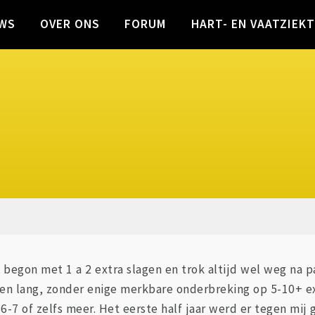
WS
OVER ONS
FORUM
HART- EN VAATZIEK
it begon met 1 a 2 extra slagen en trok altijd wel weg na p
n lang, zonder enige merkbare onderbreking op 5-10+ extr
7 of zelfs meer. Het eerste half jaar werd er tegen mij g