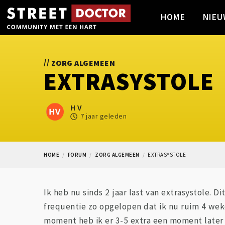
HOME
NIEU
//
ZORG ALGEMEEN
EXTRASYSTOLE
H V
7 jaar geleden
HOME
FORUM
ZORG ALGEMEEN
EXTRASYSTOLE
Ik heb nu sinds 2 jaar last van extrasystole. D
frequentie zo opgelopen dat ik nu ruim 4 weke
moment heb ik er 3-5 extra een moment later 6-