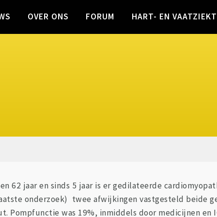
WS
OVER ONS
FORUM
HART- EN VAATZIEK
en 62 jaar en sinds 5 jaar is er gedilateerde cardiomyopath
(laatste onderzoek) twee afwijkingen vastgesteld beide 
 nut. Pompfunctie was 19%, inmiddels door medicijnen en 