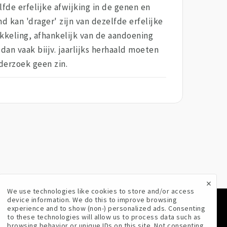
lfde erfelijke afwijking in de genen en
nd kan 'drager' zijn van dezelfde erfelijke
ikkeling, afhankelijk van de aandoening
an vaak biijv. jaarlijks herhaald moeten
derzoek geen zin.
×
We use technologies like cookies to store and/or access
device information. We do this to improve browsing
experience and to show (non-) personalized ads. Consenting
VOLG ONS
to these technologies will allow us to process data such as
browsing behavior or unique IDs on this site. Not consenting