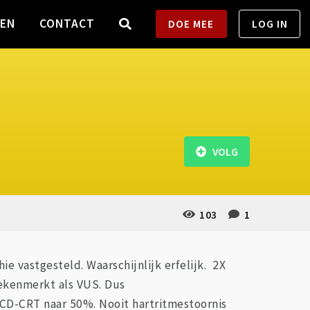
TEN
CONTACT
DOE MEE
LOG IN
VOLG
103
1
ie vastgesteld. Waarschijnlijk erfelijk. 2X
gekenmerkt als VUS. Dus
ICD-CRT naar 50%. Nooit hartritmestoornis