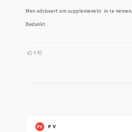
Men adviseert om supplemenetn in te nemen, m
Bedankt
0
P V