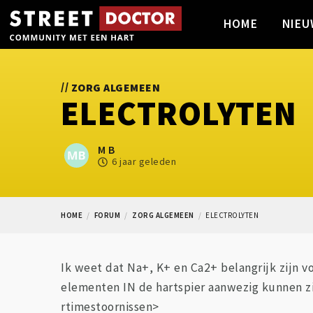
HOME
NIEU
//
ZORG ALGEMEEN
ELECTROLYTEN
M B
6 jaar geleden
HOME
FORUM
ZORG ALGEMEEN
ELECTROLYTEN
Ik weet dat Na+, K+ en Ca2+ belangrijk zijn vo
elementen IN de hartspier aanwezig kunnen zij
rtimestoornissen>