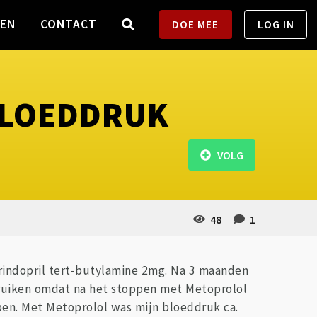
TEN
CONTACT
DOE MEE
LOG IN
BLOEDDRUK
VOLG
48
1
erindopril tert-butylamine 2mg. Na 3 maanden
ebruiken omdat na het stoppen met Metoprolol
ben. Met Metoprolol was mijn bloeddruk ca.