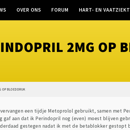
WS
OVER ONS
FORUM
HART- EN VAATZIEK
RINDOPRIL 2MG OP 
MG OP BLOEDDRUK
is vervangen een tijdje Metoprolol gebruikt, samen met P
og gaf aan dat ik Perindopril nog (even) moest blijven g
inderdaad gestegen nadat ik met de betablokker gestopt 