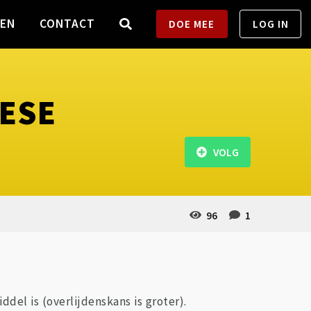
TEN
CONTACT
DOE MEE
LOG IN
HESE
VOLG
96
1
ddel is (overlijdenskans is groter).