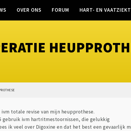
WS
OVER ONS
FORUM
HART- EN VAATZIEK
PERATIE HEUPPROT
PPROTHESE
 ivm totale revise van mijn heupprothese.
25 gebruik ivm hartritmestoornissen, die gelukkig
es ik veel over Digoxine en dat het best een gevaarlijk mi