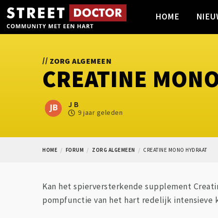
HOME
NIEU
//
ZORG ALGEMEEN
CREATINE MONO
J B
9 jaar geleden
HOME
FORUM
ZORG ALGEMEEN
CREATINE MONO HYDRAAT
Kan het spierversterkende supplement Creati
pompfunctie van het hart redelijk intensieve k