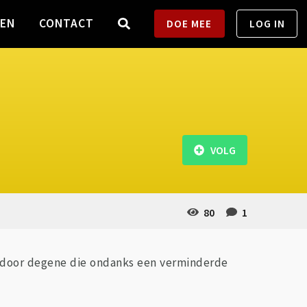
TEN
CONTACT
DOE MEE
LOG IN
VOLG
80
1
) door degene die ondanks een verminderde