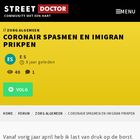
MENU
//
ZORG ALGEMEEN
CORONAIR SPASMEN EN IMIGRAN
PRIKPEN
E S
8 jaar geleden
40
1
VOLG
HOME
FORUM
ZORG ALGEMEEN
CORONAIR SPASMEN EN IMIGRAN PRIKPEN
Vanaf vorig jaar april heb ik last van druk op de borst.