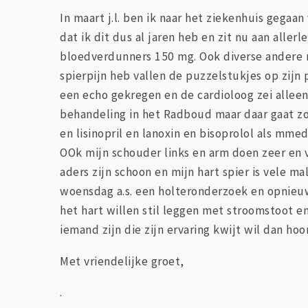
In maart j.l. ben ik naar het ziekenhuis gegaa
dat ik dit dus al jaren heb en zit nu aan aller
bloedverdunners 150 mg. Ook diverse andere m
spierpijn heb vallen de puzzelstukjes op zijn 
een echo gekregen en de cardioloog zei alleen 
behandeling in het Radboud maar daar gaat zov
en lisinopril en lanoxin en bisoprolol als mm
OOk mijn schouder links en arm doen zeer en v
aders zijn schoon en mijn hart spier is vele m
woensdag a.s. een holteronderzoek en opnieuw
het hart willen stil leggen met stroomstoot e
iemand zijn die zijn ervaring kwijt wil dan hoor
Met vriendelijke groet,
.