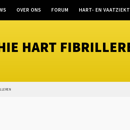
WS
OVER ONS
FORUM
HART- EN VAATZIEK
IE HART FIBRILLER
ILLEREN