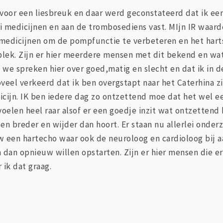
n voor een liesbreuk en daar werd geconstateerd dat ik ee
lei medicijnen en aan de trombosediens vast. MIjn IR waard
edicijnen om de pompfunctie te verbeteren en het hartsl
plek. Zijn er hier meerdere mensen met dit bekend en wat i
we spreken hier over goed,matig en slecht en dat ik in de
eel verkeerd dat ik ben overgstapt naar het Caterhina zi
edicijn. IK ben iedere dag zo ontzettend moe dat het wel 
oelen heel raar alsof er een goedje inzit wat ontzettend 
alen breder en wijder dan hoort. Er staan nu allerlei onde
 een hartecho waar ook de neuroloog en cardioloog bij aa
n dan opnieuw willen opstarten. Zijn er hier mensen die 
 ik dat graag.