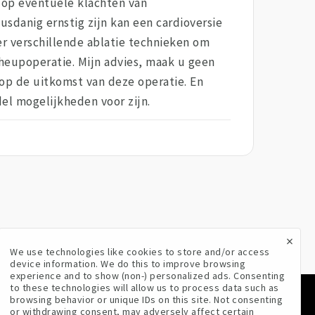
n op eventuele klachten van
sdanig ernstig zijn kan een cardioversie
er verschillende ablatie technieken om
heupoperatie. Mijn advies, maak u geen
op de uitkomst van deze operatie. En
el mogelijkheden voor zijn.
×
We use technologies like cookies to store and/or access
device information. We do this to improve browsing
experience and to show (non-) personalized ads. Consenting
to these technologies will allow us to process data such as
browsing behavior or unique IDs on this site. Not consenting
VOLG ONS
or withdrawing consent, may adversely affect certain