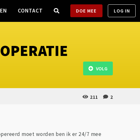
TEN
CONTACT
DOE MEE
LOG IN
POPERATIE
VOLG
211
2
eopereerd moet worden ben ik er 24/7 mee