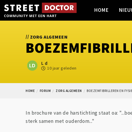
HOME
NIEU
//
ZORG ALGEMEEN
BOEZEMFIBRILL
L d
10 jaar geleden
HOME
FORUM
ZORG ALGEMEEN
BOEZEMFIBRILLEREN EN FYSI
In brochure van de harstichting staat oa: "...b
sterk samen met ouderdom..."