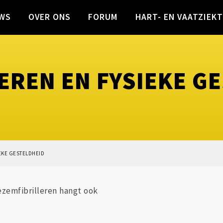
WS
OVER ONS
FORUM
HART- EN VAATZIEK
EREN EN FYSIEKE G
EKE GESTELDHEID
oezemfibrilleren hangt ook