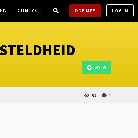
TEN
CONTACT
DOE MEE
LOG IN
ESTELDHEID
VOLG
83
1