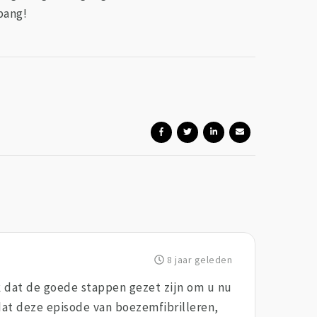
 bang!
8 jaar geleden
nk dat de goede stappen gezet zijn om u nu
dat deze episode van boezemfibrilleren,