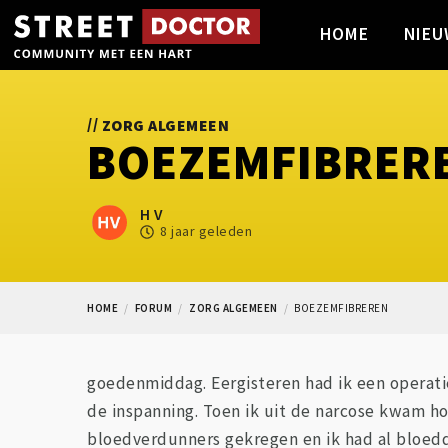
HOME
NIEU
//
ZORG ALGEMEEN
BOEZEMFIBRER
H V
8 jaar geleden
HOME
FORUM
ZORG ALGEMEEN
BOEZEMFIBREREN
goedenmiddag. Eergisteren had ik een operati
de inspanning. Toen ik uit de narcose kwam ho
bloedverdunners gekregen en ik had al bloeddr