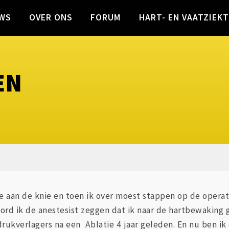
WS
OVER ONS
FORUM
HART- EN VAATZIEK
EN
e aan de knie en toen ik over moest stappen op de opera
ord ik de anestesist zeggen dat ik naar de hartbewaking 
ukverlagers na een Ablatie 4 jaar geleden. En nu ben ik e