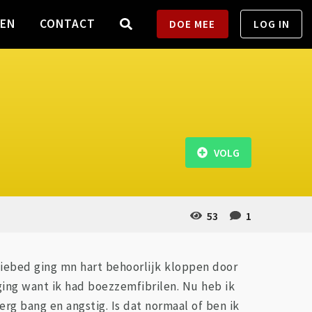
TEN
CONTACT
DOE MEE
LOG IN
VOLG
53
1
tiebed ging mn hart behoorlijk kloppen door
ging want ik had boezzemfibrilen. Nu heb ik
rg bang en angstig. Is dat normaal of ben ik