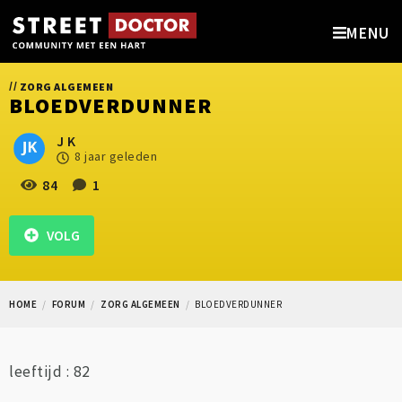
MENU
//
ZORG ALGEMEEN
BLOEDVERDUNNER
J K
8 jaar geleden
84
1
VOLG
HOME
FORUM
ZORG ALGEMEEN
BLOEDVERDUNNER
leeftijd : 82