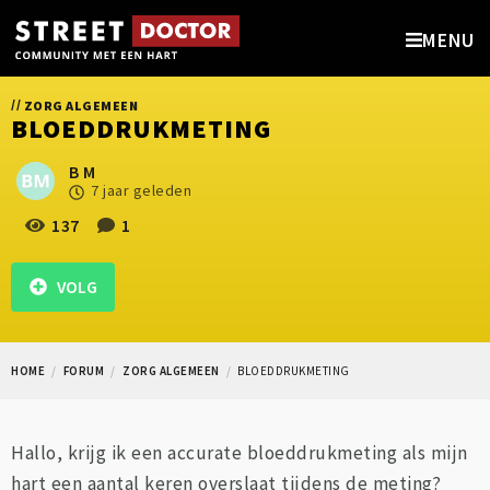
MENU
//
ZORG ALGEMEEN
BLOEDDRUKMETING
B M
7 jaar geleden
137
1
VOLG
HOME
FORUM
ZORG ALGEMEEN
BLOEDDRUKMETING
Hallo, krijg ik een accurate bloeddrukmeting als mijn
hart een aantal keren overslaat tijdens de meting?