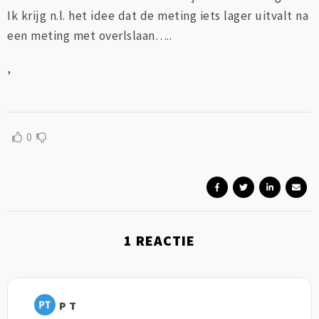
Ik krijg n.l. het idee dat de meting iets lager uitvalt na
een meting met overlslaan…..
,
0
1
REACTIE
P T