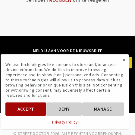
Je moet
INLOGGEN
om te reageren
MELD U AAN VOOR DE NIEUWSBRIEF
×
We use technologies like cookies to store and/or access
device information. We do this to improve browsing
experience and to show (non-) personalized ads. Consenting
to these technologies will allow us to process data such as
VOLG ONS
browsing behavior or unique IDs on this site. Not consenting
or withdrawing consent, may adversely affect certain
features and functions.
ACCEPT
DENY
MANAGE
VOORWAARDEN
PRIVACYBELEID
Privacy Policy
© STREET DOCTOR 2026. ALLE RECHTEN VOORBEHOUDEN.